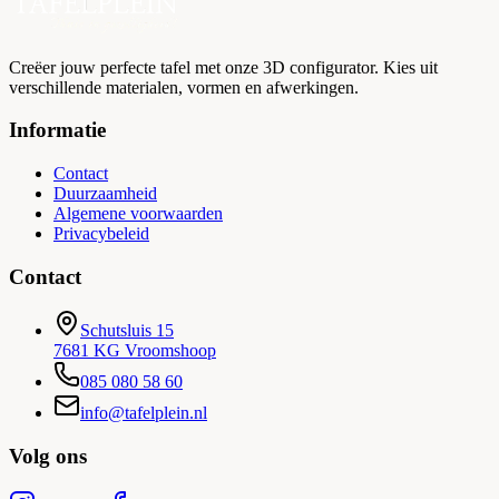
Prijsopbouw
Alle prijzen zijn inclusief BTW
Creëer jouw perfecte tafel met onze 3D configurator. Kies uit
Tafelblad:
verschillende materialen, vormen en afwerkingen.
€
0,00
• Vorm:
Rechthoekig - Recht
Informatie
€
0,00
• Houtsoort:
Houtsoort
Contact
€0,00
Duurzaamheid
• Kleur:
Standaard
Algemene voorwaarden
€
0,00
Privacybeleid
Garantie:
Altijd laagste prijs garantie
Totaal (incl. BTW):
€
0,00
Contact
Totaal (ex. BTW):
€
0,00
Schutsluis 15
7681 KG Vroomshoop
085 080 58 60
info@tafelplein.nl
Volg ons